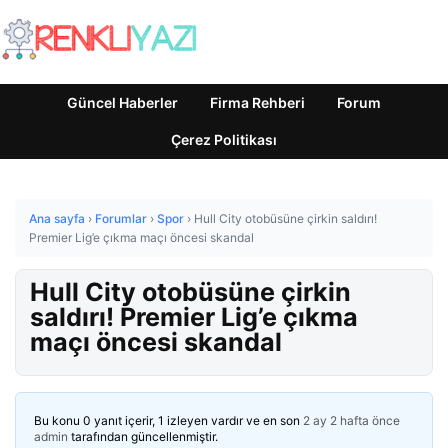
Güncel Haberler
Firma Rehberi
Forum
Çerez Politikası
Ana sayfa
›
Forumlar
›
Spor
›
Hull City otobüsüne çirkin saldırı!
Premier Lig’e çıkma maçı öncesi skandal
Hull City otobüsüne çirkin
saldırı! Premier Lig’e çıkma
maçı öncesi skandal
Bu konu 0 yanıt içerir, 1 izleyen vardır ve en son
2 ay 2 hafta önce
admin
tarafından güncellenmiştir.