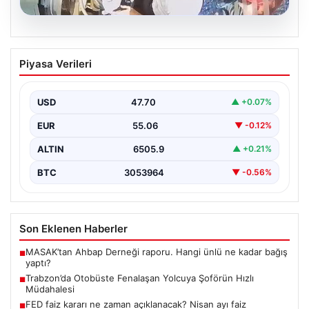
05.08.2026
Trabzon’da Otobüste Fenalaşan
Piyasa Verileri
Yolcuya Şoförün Hızlı Müdahalesi
Trabzon'da halk otobüsünde aniden rahatsızlanan 76
yaşındaki yolcu Hasan Öner’in hayatı, şoför Sinan
USD
47.70
▲ +0.07%
Erdoğan’ın…
EUR
55.06
▼ -0.12%
ALTIN
6505.9
▲ +0.21%
BTC
3053964
▼ -0.56%
Son Eklenen Haberler
MASAK’tan Ahbap Derneği raporu. Hangi ünlü ne kadar bağış
■
yaptı?
Trabzon’da Otobüste Fenalaşan Yolcuya Şoförün Hızlı
■
Müdahalesi
FED faiz kararı ne zaman açıklanacak? Nisan ayı faiz
■