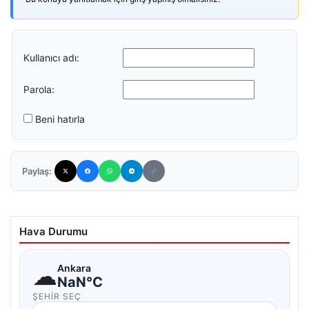
Kullanıcı adı:
Parola:
Beni hatırla
Paylaş:
Hava Durumu
☁
Ankara
NaN°C
ŞEHIR SEÇ