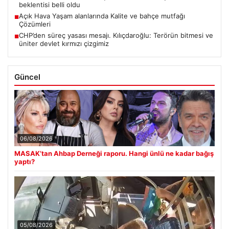
beklentisi belli oldu
Açık Hava Yaşam alanlarında Kalite ve bahçe mutfağı
■
Çözümleri
CHP’den süreç yasası mesajı. Kılıçdaroğlu: Terörün bitmesi ve
■
üniter devlet kırmızı çizgimiz
Güncel
06/08/2026
MASAK’tan Ahbap Derneği raporu. Hangi ünlü ne kadar bağış
yaptı?
05/08/2026