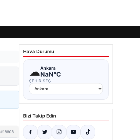
ı
Hava Durumu
☁
Ankara
NaN°C
ŞEHIR SEÇ
Bizi Takip Edin
#18808