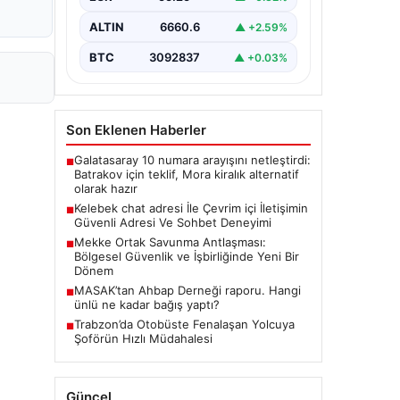
tarzda irtibat kurması kritik bir önem
ifade etmektedir. Halen…
ALTIN
6660.6
▲ +2.59%
BTC
3092837
▲ +0.03%
Son Eklenen Haberler
Galatasaray 10 numara arayışını netleştirdi:
■
Batrakov için teklif, Mora kiralık alternatif
olarak hazır
Kelebek chat adresi İle Çevrim içi İletişimin
■
Güvenli Adresi Ve Sohbet Deneyimi
Mekke Ortak Savunma Antlaşması:
■
Bölgesel Güvenlik ve İşbirliğinde Yeni Bir
Dönem
MASAK’tan Ahbap Derneği raporu. Hangi
■
ünlü ne kadar bağış yaptı?
Trabzon’da Otobüste Fenalaşan Yolcuya
■
Şoförün Hızlı Müdahalesi
Güncel