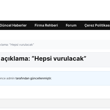
Güncel Haberler
Firma Rehberi
Forum
Çerez Politikas
çıklama: “Hepsi vurulacak”
n açıklama: “Hepsi vurulacak”
 önce
admin
tarafından güncellenmiştir.