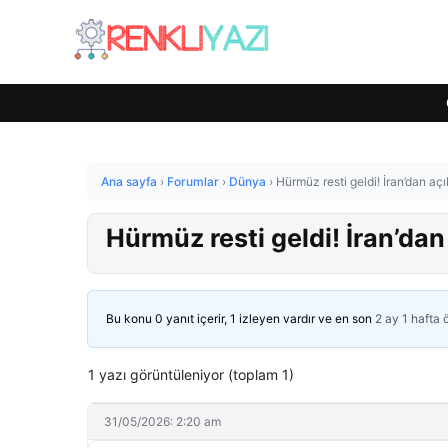
Ana sayfa
›
Forumlar
›
Dünya
›
Hürmüz resti geldi! İran’dan a
Hürmüz resti geldi! İran’da
Bu konu 0 yanıt içerir, 1 izleyen vardır ve en son
2 ay 1 hafta
1 yazı görüntüleniyor (toplam 1)
31/05/2026: 2:20 am