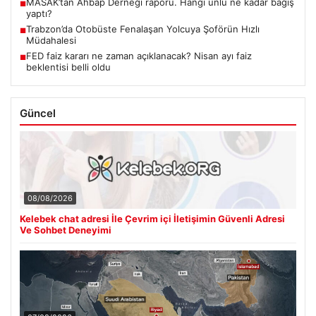
MASAK’tan Ahbap Derneği raporu. Hangi ünlü ne kadar bağış
■
yaptı?
Trabzon’da Otobüste Fenalaşan Yolcuya Şoförün Hızlı
■
Müdahalesi
FED faiz kararı ne zaman açıklanacak? Nisan ayı faiz
■
beklentisi belli oldu
Güncel
08/08/2026
Kelebek chat adresi İle Çevrim içi İletişimin Güvenli Adresi
Ve Sohbet Deneyimi