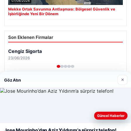
07/08/2026
Mekke Ortak Savunma Antlaşması: Bölgesel Güvenlik ve
İşbirliğinde Yeni Bir Dönem
Son Eklenen Firmalar
Cengiz Sigorta
23/06/2026
×
Göz Atın
© 2026 Renkli Yazı – Güncel Haberler
Web sitemizi nasıl kullandığınızı daha iyi anlayabilmek,
Tercüme Bürosu
|
Malta Dil Okulu
|
lemagrup.com.tr
deneyiminizi kişiselleştirmek ve geliştirmek amacıyla çerezler
Güncel Haberler
pto
t
t
t
 escort
 escort
 escort
 giriş
cort
İzle
 escort
 escort
 escort
er escort
scort
cio
lkalı escort
stanbul escort
kullanıyoruz.
Çerez Politikamız
Jose Mourinho’dan Aziz Yıldırım’a sürpriz telefon!
Reddet
Kabul Et