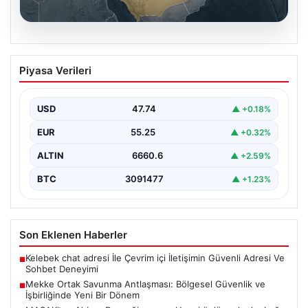
07.08.2026
Mekke Ortak Savunma Antlaşması:
Piyasa Verileri
Bölgesel Güvenlik ve İşbirliğinde Yeni
Bir Dönem
USD
47.74
▲ +0.18%
Türkiye, Suudi Arabistan ve Pakistan arasında
imzalanan Mekke Ortak Savunma Anlaşması, bölgesel
EUR
55.25
▲ +0.32%
ve küresel…
ALTIN
6660.6
▲ +2.59%
BTC
3091477
▲ +1.23%
Son Eklenen Haberler
Kelebek chat adresi İle Çevrim içi İletişimin Güvenli Adresi Ve
■
Sohbet Deneyimi
Mekke Ortak Savunma Antlaşması: Bölgesel Güvenlik ve
■
İşbirliğinde Yeni Bir Dönem