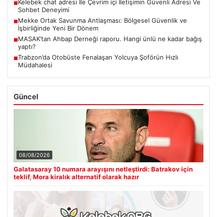
Kelebek chat adresi İle Çevrim içi İletişimin Güvenli Adresi Ve
■
Sohbet Deneyimi
Mekke Ortak Savunma Antlaşması: Bölgesel Güvenlik ve
■
İşbirliğinde Yeni Bir Dönem
MASAK’tan Ahbap Derneği raporu. Hangi ünlü ne kadar bağış
■
yaptı?
Trabzon’da Otobüste Fenalaşan Yolcuya Şoförün Hızlı
■
Müdahalesi
Güncel
08/08/2026
Galatasaray 10 numara arayışını netleştirdi: Batrakov için
teklif, Mora kiralık alternatif olarak hazır