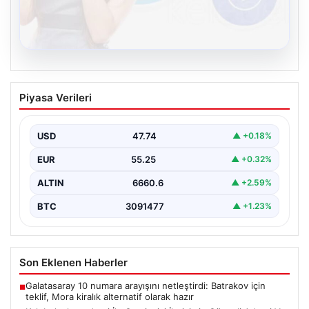
08.08.2026
Kelebek chat adresi İle Çevrim içi
Piyasa Verileri
İletişimin Güvenli Adresi Ve Sohbet
Deneyimi
USD
47.74
▲ +0.18%
Sanal çağında bireylerin kaliteli bir tarzda irtibat kurması
kritik bir önem ifade etmektedir. Halen…
EUR
55.25
▲ +0.32%
ALTIN
6660.6
▲ +2.59%
BTC
3091477
▲ +1.23%
Son Eklenen Haberler
Galatasaray 10 numara arayışını netleştirdi: Batrakov için
■
teklif, Mora kiralık alternatif olarak hazır