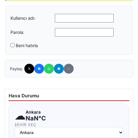
Kullanıcı adı:
Parola:
Beni hatırla
Paylaş:
Hava Durumu
☁
Ankara
NaN°C
ŞEHIR SEÇ