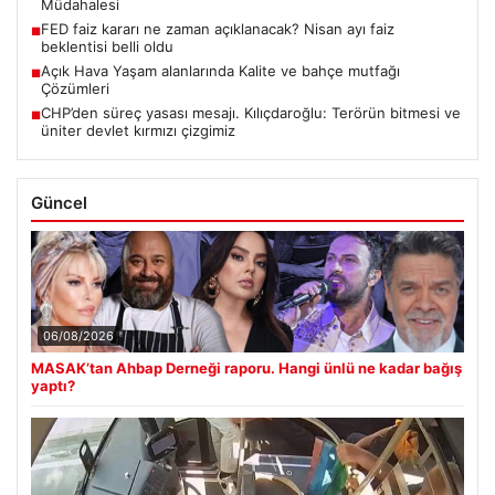
Müdahalesi
FED faiz kararı ne zaman açıklanacak? Nisan ayı faiz
■
beklentisi belli oldu
Açık Hava Yaşam alanlarında Kalite ve bahçe mutfağı
■
Çözümleri
CHP’den süreç yasası mesajı. Kılıçdaroğlu: Terörün bitmesi ve
■
üniter devlet kırmızı çizgimiz
Güncel
06/08/2026
MASAK’tan Ahbap Derneği raporu. Hangi ünlü ne kadar bağış
yaptı?