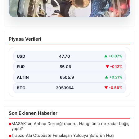
05.08.2026
Trabzon’da Otobüste Fenalaşan
Piyasa Verileri
Yolcuya Şoförün Hızlı Müdahalesi
Trabzon'da halk otobüsünde aniden rahatsızlanan 76
yaşındaki yolcu Hasan Öner’in hayatı, şoför Sinan
USD
47.70
▲ +0.07%
Erdoğan’ın…
EUR
55.06
▼ -0.12%
ALTIN
6505.9
▲ +0.21%
BTC
3053964
▼ -0.56%
Son Eklenen Haberler
MASAK’tan Ahbap Derneği raporu. Hangi ünlü ne kadar bağış
■
yaptı?
Trabzon’da Otobüste Fenalaşan Yolcuya Şoförün Hızlı
■