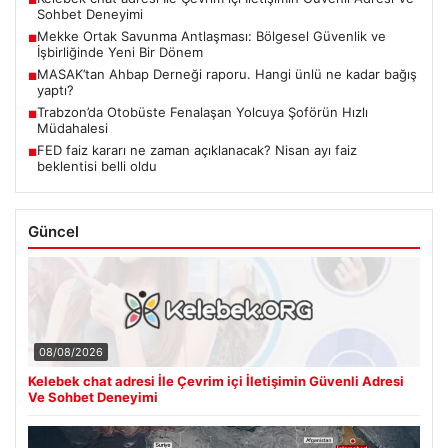
■
Sohbet Deneyimi
Mekke Ortak Savunma Antlaşması: Bölgesel Güvenlik ve
■
İşbirliğinde Yeni Bir Dönem
MASAK’tan Ahbap Derneği raporu. Hangi ünlü ne kadar bağış
■
yaptı?
Trabzon’da Otobüste Fenalaşan Yolcuya Şoförün Hızlı
■
Müdahalesi
FED faiz kararı ne zaman açıklanacak? Nisan ayı faiz
■
beklentisi belli oldu
Güncel
08/08/2026
Kelebek chat adresi İle Çevrim içi İletişimin Güvenli Adresi
Ve Sohbet Deneyimi