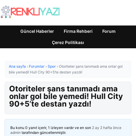
Güncel Haberler
Firma Rehberi
Forum
Çerez Politikası
Ana sayfa
›
Forumlar
›
Spor
›
Otoriteler şans tanımadı ama onlar gol
bile yemedi! Hull City 90+5’te destan yazdı!
Otoriteler şans tanımadı ama
onlar gol bile yemedi! Hull City
90+5’te destan yazdı!
Bu konu 0 yanıt içerir, 1 izleyen vardır ve en son
2 ay 2 hafta önce
admin
tarafından güncellenmiştir.