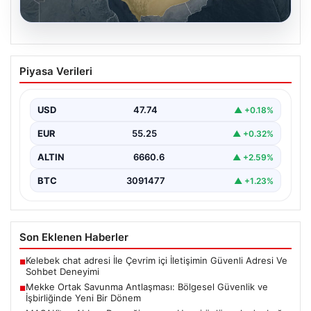
07.08.2026
Mekke Ortak Savunma Antlaşması:
Piyasa Verileri
Bölgesel Güvenlik ve İşbirliğinde Yeni
Bir Dönem
USD
47.74
▲ +0.18%
Türkiye, Suudi Arabistan ve Pakistan arasında
imzalanan Mekke Ortak Savunma Anlaşması, bölgesel
EUR
55.25
▲ +0.32%
ve küresel…
ALTIN
6660.6
▲ +2.59%
BTC
3091477
▲ +1.23%
Son Eklenen Haberler
Kelebek chat adresi İle Çevrim içi İletişimin Güvenli Adresi Ve
■
Sohbet Deneyimi
Mekke Ortak Savunma Antlaşması: Bölgesel Güvenlik ve
■
İşbirliğinde Yeni Bir Dönem