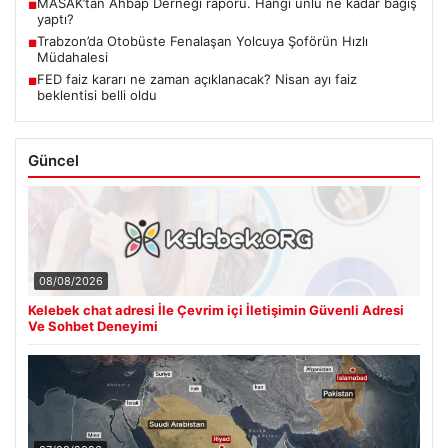
MASAK’tan Ahbap Derneği raporu. Hangi ünlü ne kadar bağış
■
yaptı?
Trabzon’da Otobüste Fenalaşan Yolcuya Şoförün Hızlı
■
Müdahalesi
FED faiz kararı ne zaman açıklanacak? Nisan ayı faiz
■
beklentisi belli oldu
Güncel
08/08/2026
Kelebek chat adresi İle Çevrim içi İletişimin Güvenli Adresi
Ve Sohbet Deneyimi