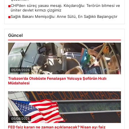
CHP’den süreç yasası mesajı. Kılıçdaroğlu: Terörün bitmesi ve
■
üniter devlet kırmızı çizgimiz
Sağlık Bakanı Memişoğlu: Anne Sütü, En Sağlıklı Başlangıçtır
■
Güncel
05/08/2026
Trabzon’da Otobüste Fenalaşan Yolcuya Şoförün Hızlı
Müdahalesi
05/08/2026
FED faiz kararı ne zaman açıklanacak? Nisan ayı faiz