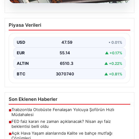
05.08.2026
FED faiz kararı ne zaman açıklanacak?
Piyasa Verileri
Nisan ayı faiz beklentisi belli oldu
USD
47.59
• 0.01%
EUR
55.14
▲ +0.17%
ALTIN
6510.3
▲ +0.22%
BTC
3070740
▲ +0.81%
Son Eklenen Haberler
Trabzon’da Otobüste Fenalaşan Yolcuya Şoförün Hızlı
■
Müdahalesi
FED faiz kararı ne zaman açıklanacak? Nisan ayı faiz
■
beklentisi belli oldu
Açık Hava Yaşam alanlarında Kalite ve bahçe mutfağı
■
Çözümleri