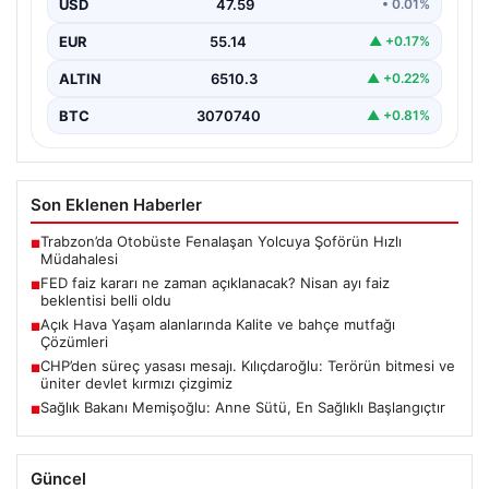
USD
47.59
• 0.01%
dinlenmek,…
EUR
55.14
▲ +0.17%
ALTIN
6510.3
▲ +0.22%
BTC
3070740
▲ +0.81%
Son Eklenen Haberler
Trabzon’da Otobüste Fenalaşan Yolcuya Şoförün Hızlı
■
Müdahalesi
FED faiz kararı ne zaman açıklanacak? Nisan ayı faiz
■
beklentisi belli oldu
Açık Hava Yaşam alanlarında Kalite ve bahçe mutfağı
■
Çözümleri
CHP’den süreç yasası mesajı. Kılıçdaroğlu: Terörün bitmesi ve
■
üniter devlet kırmızı çizgimiz
Sağlık Bakanı Memişoğlu: Anne Sütü, En Sağlıklı Başlangıçtır
■
Güncel