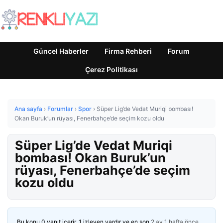
Güncel Haberler
Firma Rehberi
Forum
Çerez Politikası
Ana sayfa
›
Forumlar
›
Spor
›
Süper Lig’de Vedat Muriqi bombası!
Okan Buruk’un rüyası, Fenerbahçe’de seçim kozu oldu
Süper Lig’de Vedat Muriqi
bombası! Okan Buruk’un
rüyası, Fenerbahçe’de seçim
kozu oldu
Bu konu 0 yanıt içerir, 1 izleyen vardır ve en son
2 ay 1 hafta önce