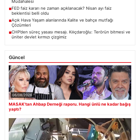
Müdahalesi
FED faiz kararı ne zaman açıklanacak? Nisan ayı faiz
■
beklentisi belli oldu
Açık Hava Yaşam alanlarında Kalite ve bahçe mutfağı
■
Çözümleri
CHP’den süreç yasası mesajı. Kılıçdaroğlu: Terörün bitmesi ve
■
üniter devlet kırmızı çizgimiz
Güncel
06/08/2026
MASAK’tan Ahbap Derneği raporu. Hangi ünlü ne kadar bağış
yaptı?