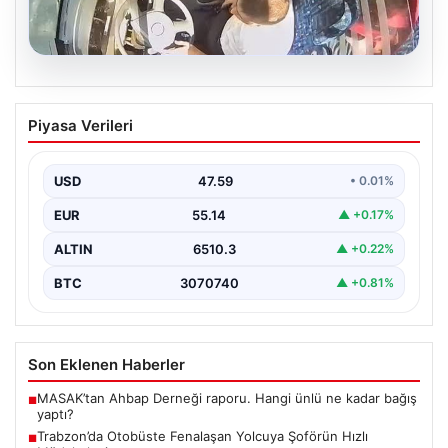
05.08.2026
Trabzon’da Otobüste Fenalaşan
Piyasa Verileri
Yolcuya Şoförün Hızlı Müdahalesi
Trabzon'da halk otobüsünde aniden rahatsızlanan 76
yaşındaki yolcu Hasan Öner’in hayatı, şoför Sinan
USD
47.59
• 0.01%
Erdoğan’ın…
EUR
55.14
▲ +0.17%
ALTIN
6510.3
▲ +0.22%
BTC
3070740
▲ +0.81%
Son Eklenen Haberler
MASAK’tan Ahbap Derneği raporu. Hangi ünlü ne kadar bağış
■
yaptı?
Trabzon’da Otobüste Fenalaşan Yolcuya Şoförün Hızlı
■