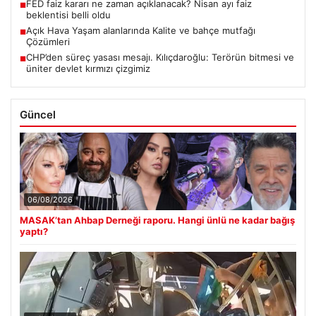
FED faiz kararı ne zaman açıklanacak? Nisan ayı faiz
■
beklentisi belli oldu
Açık Hava Yaşam alanlarında Kalite ve bahçe mutfağı
■
Çözümleri
CHP’den süreç yasası mesajı. Kılıçdaroğlu: Terörün bitmesi ve
■
üniter devlet kırmızı çizgimiz
Güncel
06/08/2026
MASAK’tan Ahbap Derneği raporu. Hangi ünlü ne kadar bağış
yaptı?