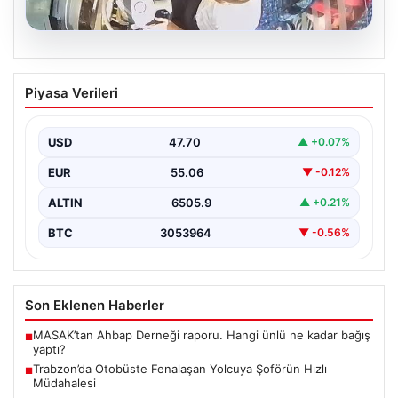
05.08.2026
Trabzon’da Otobüste Fenalaşan
Piyasa Verileri
Yolcuya Şoförün Hızlı Müdahalesi
Trabzon'da halk otobüsünde aniden rahatsızlanan 76
yaşındaki yolcu Hasan Öner’in hayatı, şoför Sinan
USD
47.70
▲ +0.07%
Erdoğan’ın…
EUR
55.06
▼ -0.12%
ALTIN
6505.9
▲ +0.21%
BTC
3053964
▼ -0.56%
Son Eklenen Haberler
MASAK’tan Ahbap Derneği raporu. Hangi ünlü ne kadar bağış
■
yaptı?
Trabzon’da Otobüste Fenalaşan Yolcuya Şoförün Hızlı
■
Müdahalesi