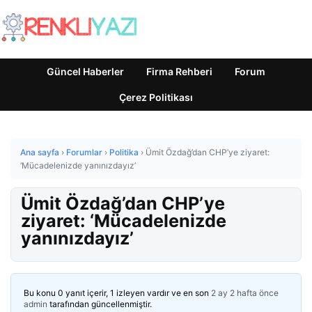
Güncel Haberler
Firma Rehberi
Forum
Çerez Politikası
Ana sayfa
›
Forumlar
›
Politika
›
Ümit Özdağ’dan CHP’ye ziyaret:
‘Mücadelenizde yanınızdayız’
Ümit Özdağ’dan CHP’ye
ziyaret: ‘Mücadelenizde
yanınızdayız’
Bu konu 0 yanıt içerir, 1 izleyen vardır ve en son
2 ay 2 hafta önce
admin
tarafından güncellenmiştir.