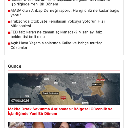
■
İşbirliğinde Yeni Bir Dönem
MASAK’tan Ahbap Derneği raporu. Hangi ünlü ne kadar bağış
■
yaptı?
Trabzon’da Otobüste Fenalaşan Yolcuya Şoförün Hızlı
■
Müdahalesi
FED faiz kararı ne zaman açıklanacak? Nisan ayı faiz
■
beklentisi belli oldu
Açık Hava Yaşam alanlarında Kalite ve bahçe mutfağı
■
Çözümleri
Güncel
07/08/2026
Mekke Ortak Savunma Antlaşması: Bölgesel Güvenlik ve
İşbirliğinde Yeni Bir Dönem