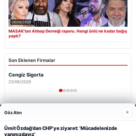
06/08/2026
MASAK’tan Ahbap Derneği raporu. Hangi ünlü ne kadar bağış
yaptı?
Son Eklenen Firmalar
Cengiz Sigorta
23/06/2026
×
Göz Atın
Web sitemizi nasıl kullandığınızı daha iyi anlayabilmek,
deneyiminizi kişiselleştirmek ve geliştirmek amacıyla çerezler
kullanıyoruz.
Çerez Politikamız
Ümit Özdağ’dan CHP’ye ziyaret: ‘Mücadelenizde
© 2026 Renkli Yazı – Güncel Haberler
yanınızdayız’
Reddet
Kabul Et