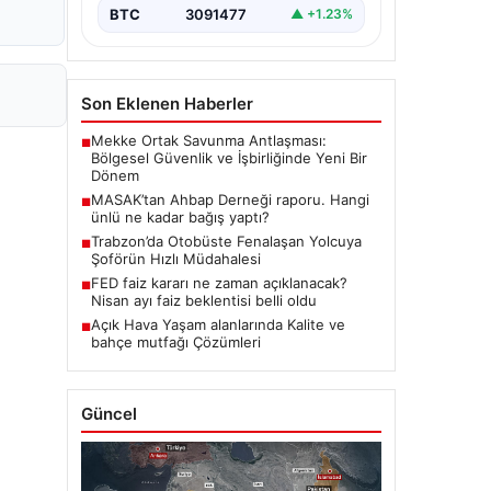
BTC
3091477
▲ +1.23%
Son Eklenen Haberler
Mekke Ortak Savunma Antlaşması:
■
Bölgesel Güvenlik ve İşbirliğinde Yeni Bir
Dönem
MASAK’tan Ahbap Derneği raporu. Hangi
■
ünlü ne kadar bağış yaptı?
Trabzon’da Otobüste Fenalaşan Yolcuya
■
Şoförün Hızlı Müdahalesi
FED faiz kararı ne zaman açıklanacak?
■
Nisan ayı faiz beklentisi belli oldu
Açık Hava Yaşam alanlarında Kalite ve
■
bahçe mutfağı Çözümleri
Güncel