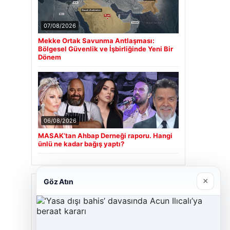
07/08/2026
Mekke Ortak Savunma Antlaşması:
Bölgesel Güvenlik ve İşbirliğinde Yeni Bir
Dönem
06/08/2026
MASAK’tan Ahbap Derneği raporu. Hangi
ünlü ne kadar bağış yaptı?
×
Göz Atın
Son Eklenen Firmalar
Cengiz Sigorta
23/06/2026