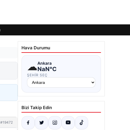
ı
Hava Durumu
☁
Ankara
NaN°C
ŞEHIR SEÇ
Bizi Takip Edin
#19472