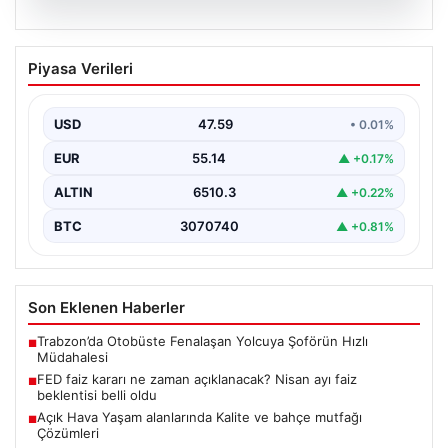
05.08.2026
FED faiz kararı ne zaman açıklanacak?
Piyasa Verileri
Nisan ayı faiz beklentisi belli oldu
USD
47.59
• 0.01%
EUR
55.14
▲ +0.17%
ALTIN
6510.3
▲ +0.22%
BTC
3070740
▲ +0.81%
Son Eklenen Haberler
Trabzon’da Otobüste Fenalaşan Yolcuya Şoförün Hızlı
■
Müdahalesi
FED faiz kararı ne zaman açıklanacak? Nisan ayı faiz
■
beklentisi belli oldu
Açık Hava Yaşam alanlarında Kalite ve bahçe mutfağı
■
Çözümleri