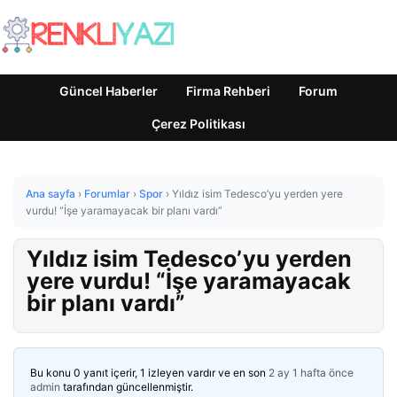
Güncel Haberler
Firma Rehberi
Forum
Çerez Politikası
Ana sayfa
›
Forumlar
›
Spor
›
Yıldız isim Tedesco’yu yerden yere
vurdu! “İşe yaramayacak bir planı vardı”
Yıldız isim Tedesco’yu yerden
yere vurdu! “İşe yaramayacak
bir planı vardı”
Bu konu 0 yanıt içerir, 1 izleyen vardır ve en son
2 ay 1 hafta önce
admin
tarafından güncellenmiştir.