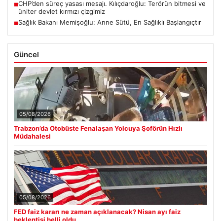
CHP’den süreç yasası mesajı. Kılıçdaroğlu: Terörün bitmesi ve
■
üniter devlet kırmızı çizgimiz
Sağlık Bakanı Memişoğlu: Anne Sütü, En Sağlıklı Başlangıçtır
■
Güncel
05/08/2026
Trabzon’da Otobüste Fenalaşan Yolcuya Şoförün Hızlı
Müdahalesi
05/08/2026
FED faiz kararı ne zaman açıklanacak? Nisan ayı faiz
beklentisi belli oldu