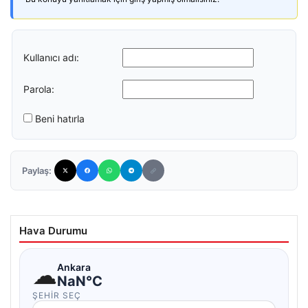
Kullanıcı adı:
Parola:
Beni hatırla
Paylaş:
Hava Durumu
☁
Ankara
NaN°C
ŞEHIR SEÇ