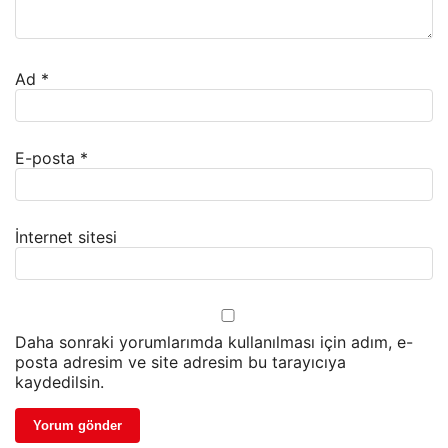
Ad
*
E-posta
*
İnternet sitesi
Daha sonraki yorumlarımda kullanılması için adım, e-
posta adresim ve site adresim bu tarayıcıya
kaydedilsin.