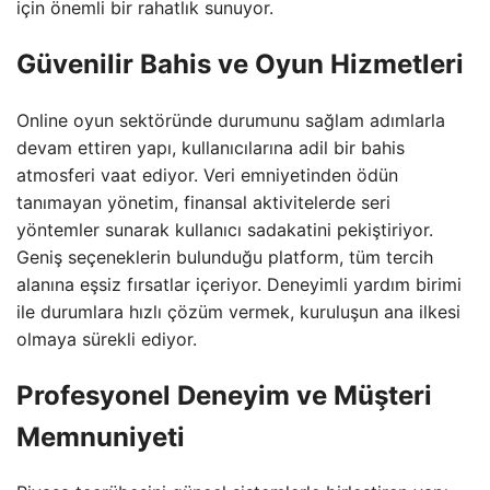
için önemli bir rahatlık sunuyor.
Güvenilir Bahis ve Oyun Hizmetleri
Online oyun sektöründe durumunu sağlam adımlarla
devam ettiren yapı, kullanıcılarına adil bir bahis
atmosferi vaat ediyor. Veri emniyetinden ödün
tanımayan yönetim, finansal aktivitelerde seri
yöntemler sunarak kullanıcı sadakatini pekiştiriyor.
Geniş seçeneklerin bulunduğu platform, tüm tercih
alanına eşsiz fırsatlar içeriyor. Deneyimli yardım birimi
ile durumlara hızlı çözüm vermek, kuruluşun ana ilkesi
olmaya sürekli ediyor.
Profesyonel Deneyim ve Müşteri
Memnuniyeti