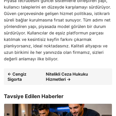
Piyasa tecrübesini güncel sistemlerle birleştiren yapı,
kullanıcı taleplerini en düzeyde karşılamayı sürdürüyor.
Güven çerçevesinde gelişen hizmet politikası, istikrarlı
süreli bağlar kurulmasına fırsat sunuyor. Tüm adımı net
yönlendiren yapı, piyasada model görülen bir durum
sürdürüyor. Kullanıcılar de eşsiz platformun parçası
katılmak ve kesintisiz keyfin farkını çıkarmak
planlıyorsanız, ideal noktadasınız. Kaliteli altyapısı ve
uzun birikimi ile her yanınızda olan firmamız, sizleri
değerli anlamayı ilke biliyor.
← Cengiz
Nitelikli Ceza Hukuku
Sigorta
Hizmetleri →
Tavsiye Edilen Haberler