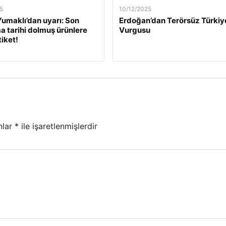
5
10/12/2025
umaklı’dan uyarı: Son
Erdoğan’dan Terörsüz Türkiy
a tarihi dolmuş ürünlere
Vurgusu
tiket!
nlar
*
ile işaretlenmişlerdir