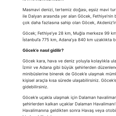
Masmavi denizi, tertemiz doğası, eşsiz mavi turl
ile Dalyan arasında yer alan Göcek, Fethiye’nin
çok daha fazlasına sahip olan Göcek, Akdeniz’i
Göcek; Fethiye’ye 28 km, Muğla merkeze 99 km,
İstanbul’a 775 km, Adana’ya 840 km uzaklıkta b
Göcek’e nasıl gidilir?
Göcek kara, hava ve deniz yoluyla kolaylıkla ul
İzmir ve Adana gibi büyük şehirlerden düzenlenen
minibüslerine binerek de Göcek’e ulaşmak mümkü
kişisel araçla kısa sürede ulaşabilirsiniz. Göce
gidebilirsiniz.
Göcek’e uçakla ulaşmak için Dalaman havalimanı
şehirlerden kalkan uçaklar Dalaman Havalimanı
Havalimanına geldikten sonra Havaş veya otobüsl