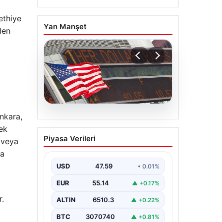
ethiye
Yan Manşet
den
nkara,
05.08.2026
cek
FED faiz kararı ne zaman
Piyasa Verileri
 veya
açıklanacak? Nisan ayı
la
faiz beklentisi belli oldu
USD
47.59
• 0.01%
EUR
55.14
▲ +0.17%
r.
ALTIN
6510.3
▲ +0.22%
BTC
3070740
▲ +0.81%