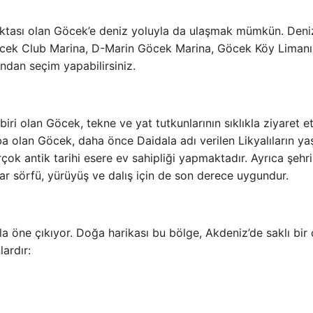
 noktası olan Göcek’e deniz yoluyla da ulaşmak mümkün. Deni
öcek Club Marina, D-Marin Göcek Marina, Göcek Köy Limanı
dan seçim yapabilirsiniz.
iri olan Göcek, tekne ve yat tutkunlarının sıklıkla ziyaret ett
ba olan Göcek, daha önce Daidala adı verilen Likyalıların ya
çok antik tarihi esere ev sahipliği yapmaktadır. Ayrıca şehri
ar sörfü, yürüyüş ve dalış için de son derece uygundur.
yla öne çıkıyor. Doğa harikası bu bölge, Akdeniz’de saklı bir
lardır: