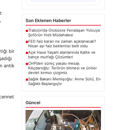
z
,
Son Eklenen Haberler
Trabzon’da Otobüste Fenalaşan Yolcuya
■
Şoförün Hızlı Müdahalesi
FED faiz kararı ne zaman açıklanacak?
■
Nisan ayı faiz beklentisi belli oldu
iği bir
Açık Hava Yaşam alanlarında Kalite ve
■
bahçe mutfağı Çözümleri
şadığı
CHP’den süreç yasası mesajı.
■
n antik
Kılıçdaroğlu: Terörün bitmesi ve üniter
devlet kırmızı çizgimiz
Sağlık Bakanı Memişoğlu: Anne Sütü, En
■
Sağlıklı Başlangıçtır
 cennet
Güncel