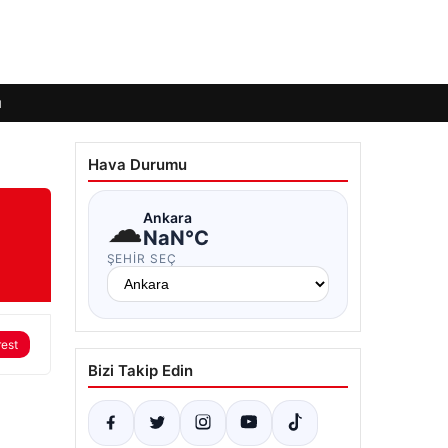
ı
Hava Durumu
☁
Ankara
NaN°C
ŞEHIR SEÇ
rest
Bizi Takip Edin