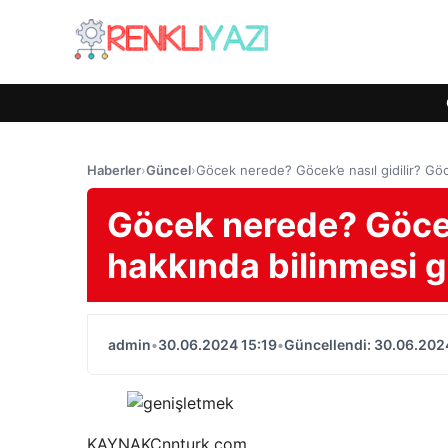
Haberler
›
Güncel
›
Göcek nerede? Göcek’e nasıl gidilir? Gö
Göcek nerede? Göcek’
hakkında bilinmesi 
admin
•
30.06.2024 15:19
•
Güncellendi: 30.06.202
KAYNAK
Cnnturk.com