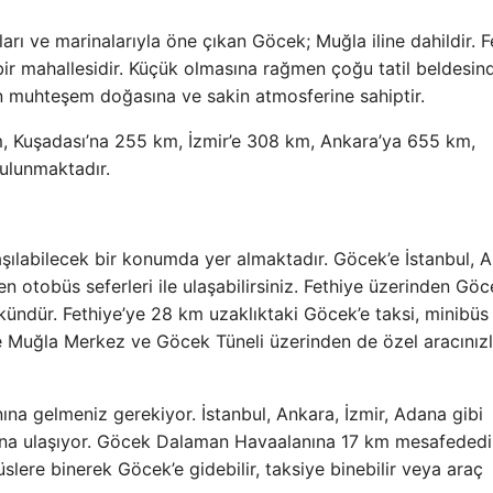
arı ve marinalarıyla öne çıkan Göcek; Muğla iline dahildir. F
 bir mahallesidir. Küçük olmasına rağmen çoğu tatil beldesin
n muhteşem doğasına ve sakin atmosferine sahiptir.
 Kuşadası’na 255 km, İzmir’e 308 km, Ankara’ya 655 km,
ulunmaktadır.
aşılabilecek bir konumda yer almaktadır. Göcek’e İstanbul, A
 otobüs seferleri ile ulaşabilirsiniz. Fethiye üzerinden Gö
ndür. Fethiye’ye 28 km uzaklıktaki Göcek’e taksi, minibüs
k’e Muğla Merkez ve Göcek Tüneli üzerinden de özel aracınız
na gelmeniz gerekiyor. İstanbul, Ankara, İzmir, Adana gibi
’na ulaşıyor. Göcek Dalaman Havaalanına 17 km mesafededi
ere binerek Göcek’e gidebilir, taksiye binebilir veya araç