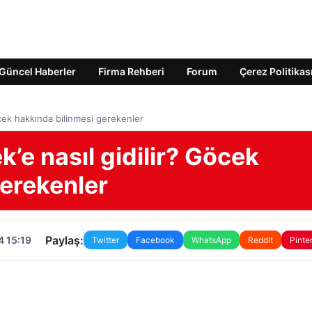
Güncel Haberler
Firma Rehberi
Forum
Çerez Politikas
cek hakkında bilinmesi gerekenler
e nasıl gidilir? Göcek
gerekenler
Paylaş:
4 15:19
Twitter
Facebook
WhatsApp
Reddit
Pinte