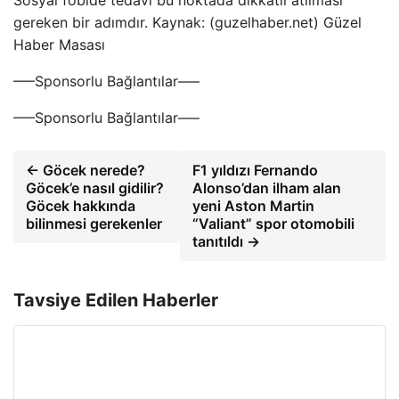
Sosyal fobide tedavi bu noktada dikkatli atılması
gereken bir adımdır. Kaynak: (guzelhaber.net) Güzel
Haber Masası
—–Sponsorlu Bağlantılar—–
—–Sponsorlu Bağlantılar—–
← Göcek nerede?
F1 yıldızı Fernando
Göcek’e nasıl gidilir?
Alonso’dan ilham alan
Göcek hakkında
yeni Aston Martin
bilinmesi gerekenler
“Valiant” spor otomobili
tanıtıldı →
Tavsiye Edilen Haberler