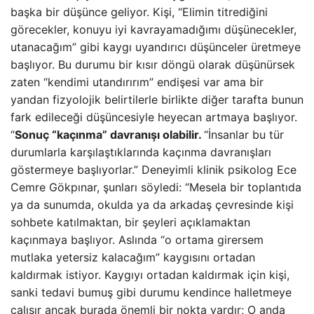
başka bir düşünce geliyor. Kişi, “Elimin titrediğini
görecekler, konuyu iyi kavrayamadığımı düşünecekler,
utanacağım” gibi kaygı uyandırıcı düşünceler üretmeye
başlıyor. Bu durumu bir kısır döngü olarak düşünürsek
zaten “kendimi utandırırım” endişesi var ama bir
yandan fizyolojik belirtilerle birlikte diğer tarafta bunun
fark edileceği düşüncesiyle heyecan artmaya başlıyor.
“
Sonuç “kaçınma” davranışı olabilir.
“İnsanlar bu tür
durumlarla karşılaştıklarında kaçınma davranışları
göstermeye başlıyorlar.” Deneyimli klinik psikolog Ece
Cemre Gökpınar, şunları söyledi: “Mesela bir toplantıda
ya da sunumda, okulda ya da arkadaş çevresinde kişi
sohbete katılmaktan, bir şeyleri açıklamaktan
kaçınmaya başlıyor. Aslında “o ortama girersem
mutlaka yetersiz kalacağım” kaygısını ortadan
kaldırmak istiyor. Kaygıyı ortadan kaldırmak için kişi,
sanki tedavi bumuş gibi durumu kendince halletmeye
çalışır ancak burada önemli bir nokta vardır; O anda