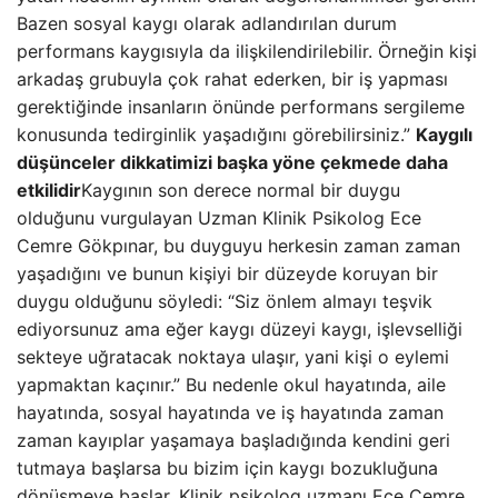
Bazen sosyal kaygı olarak adlandırılan durum
performans kaygısıyla da ilişkilendirilebilir. Örneğin kişi
arkadaş grubuyla çok rahat ederken, bir iş yapması
gerektiğinde insanların önünde performans sergileme
konusunda tedirginlik yaşadığını görebilirsiniz.”
Kaygılı
düşünceler dikkatimizi başka yöne çekmede daha
etkilidir
Kaygının son derece normal bir duygu
olduğunu vurgulayan Uzman Klinik Psikolog Ece
Cemre Gökpınar, bu duyguyu herkesin zaman zaman
yaşadığını ve bunun kişiyi bir düzeyde koruyan bir
duygu olduğunu söyledi: “Siz önlem almayı teşvik
ediyorsunuz ama eğer kaygı düzeyi kaygı, işlevselliği
sekteye uğratacak noktaya ulaşır, yani kişi o eylemi
yapmaktan kaçınır.” Bu nedenle okul hayatında, aile
hayatında, sosyal hayatında ve iş hayatında zaman
zaman kayıplar yaşamaya başladığında kendini geri
tutmaya başlarsa bu bizim için kaygı bozukluğuna
dönüşmeye başlar. Klinik psikolog uzmanı Ece Cemre