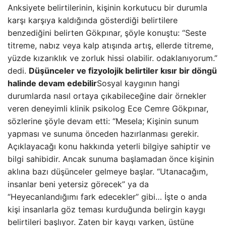
Anksiyete belirtilerinin, kişinin korkutucu bir durumla
karşı karşıya kaldığında gösterdiği belirtilere
benzediğini belirten Gökpınar, şöyle konuştu: “Seste
titreme, nabız veya kalp atışında artış, ellerde titreme,
yüzde kızarıklık ve zorluk hissi olabilir. odaklanıyorum.”
dedi.
Düşünceler ve fizyolojik belirtiler kısır bir döngü
halinde devam edebilir
Sosyal kaygının hangi
durumlarda nasıl ortaya çıkabileceğine dair örnekler
veren deneyimli klinik psikolog Ece Cemre Gökpınar,
sözlerine şöyle devam etti: “Mesela; Kişinin sunum
yapması ve sunuma önceden hazırlanması gerekir.
Açıklayacağı konu hakkında yeterli bilgiye sahiptir ve
bilgi sahibidir. Ancak sunuma başlamadan önce kişinin
aklına bazı düşünceler gelmeye başlar. “Utanacağım,
insanlar beni yetersiz görecek” ya da
“Heyecanlandığımı fark edecekler” gibi… İşte o anda
kişi insanlarla göz teması kurduğunda belirgin kaygı
belirtileri başlıyor. Zaten bir kaygı varken, üstüne