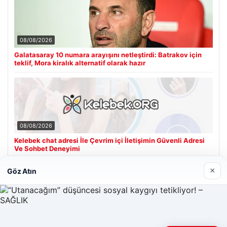
08/08/2026
Galatasaray 10 numara arayışını netleştirdi: Batrakov için
teklif, Mora kiralık alternatif olarak hazır
08/08/2026
Kelebek chat adresi İle Çevrim içi İletişimin Güvenli Adresi
Ve Sohbet Deneyimi
×
Göz Atın
Son Eklenen Firmalar
Hastaş Beton
26/05/2026