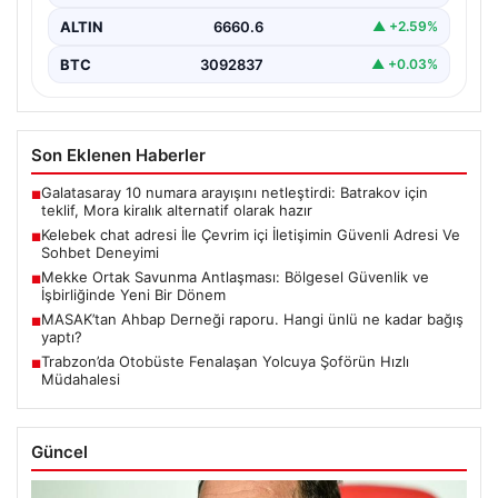
ALTIN
6660.6
▲ +2.59%
BTC
3092837
▲ +0.03%
Son Eklenen Haberler
Galatasaray 10 numara arayışını netleştirdi: Batrakov için
■
teklif, Mora kiralık alternatif olarak hazır
Kelebek chat adresi İle Çevrim içi İletişimin Güvenli Adresi Ve
■
Sohbet Deneyimi
Mekke Ortak Savunma Antlaşması: Bölgesel Güvenlik ve
■
İşbirliğinde Yeni Bir Dönem
MASAK’tan Ahbap Derneği raporu. Hangi ünlü ne kadar bağış
■
yaptı?
Trabzon’da Otobüste Fenalaşan Yolcuya Şoförün Hızlı
■
Müdahalesi
Güncel