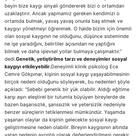
beyin bize kaygı sinyali göndererek bizi o ortamdan
uzaklaştırır. Ancak yapmamız gereken kendimizi o
ortamda bulmak, yavaş yavaş onunla baş etmek ve
kaygıyı yönetmeyi öğrenmek. O halde bizim için önemli
olan sosyal kaygının ne olduğunu, düşünce sisteminde
ne işe yaradığını, belirtiler açısından ne yaptığını
bilmek ve daha işlevsel yollar bulmaya çalışmaktır.”
dedi.
Genetik, yetiştirilme tarzı ve deneyimler sosyal
kaygıyı etkileyebilir.
Deneyimli klinik psikolog Ece
Cemre Gökpınar, kişinin sosyal kaygı yaşayabilmesinin
birçok nedeni olduğunu söyleyerek, bu nedenleri şöyle
açıkladı: “Sebebi genetik bir yük olabilir. Aldığı eğitime
karşı aşırı eleştirel bir tutumla büyüyen bireylerde de
bazen başarısızlık, şanssızlık ve yetersizlik nedeniyle
benzer süreçlerin tetiklenmesi mümkündür. Yaşamda
yaşanan olaylar da kişinin gelecekte sosyal kaygı
geliştirmesine neden olabilir. Bireyin kaygısının altında
yatan nedenin ayrıntılı olarak değerlendirilmesi gerekir.