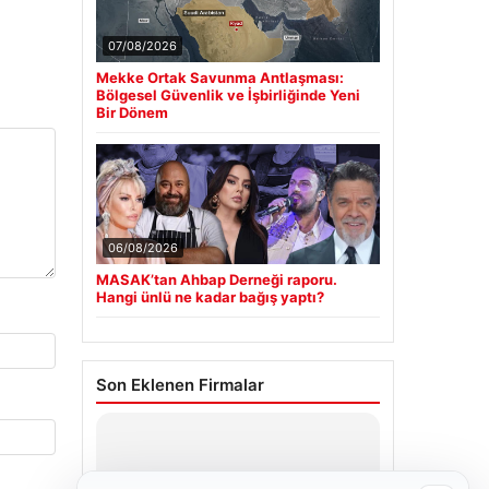
07/08/2026
Mekke Ortak Savunma Antlaşması:
Bölgesel Güvenlik ve İşbirliğinde Yeni
Bir Dönem
06/08/2026
MASAK’tan Ahbap Derneği raporu.
Hangi ünlü ne kadar bağış yaptı?
Son Eklenen Firmalar
Hastaş Beton
26/05/2026