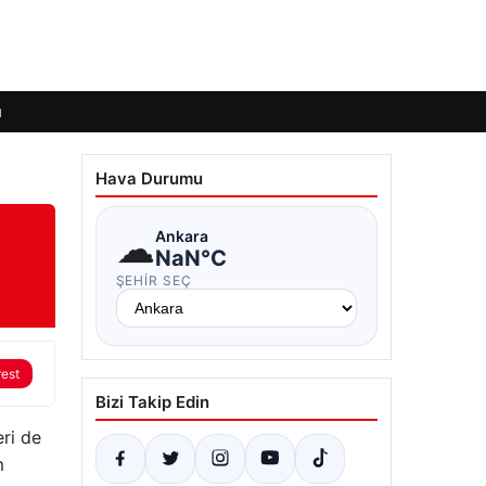
ı
Hava Durumu
☁
Ankara
NaN°C
ŞEHIR SEÇ
rest
Bizi Takip Edin
eri de
m