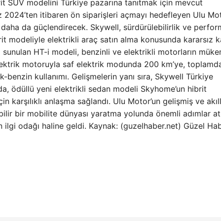
rit SUV modelini Türkiye pazarına tanıtmak için mevcut
z 2024’ten itibaren ön siparişleri açmayı hedefleyen Ulu Mo
aha da güçlendirecek. Skywell, sürdürülebilirlik ve perfor
 modeliyle elektrikli araç satın alma konusunda kararsız k
 sunulan HT-i modeli, benzinli ve elektrikli motorların mük
ektrik motoruyla saf elektrik modunda 200 km’ye, toplamda
k-benzin kullanımı. Gelişmelerin yanı sıra, Skywell Türkiye
da, ödüllü yeni elektrikli sedan modeli Skyhome’un hibrit
n karşılıklı anlaşma sağlandı. Ulu Motor’un gelişmiş ve akıll
ebilir bir mobilite dünyası yaratma yolunda önemli adımlar 
n ilgi odağı haline geldi. Kaynak: (guzelhaber.net) Güzel Ha