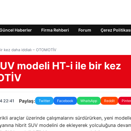
Güncel Haberler
Firma Rehberi
Forum
Çerez Politikas
 bir kez daha iddialı – OTOMOTİV
SUV modeli HT-i ile bir kez
MOTİV
Paylaş:
4 22:41
Twitter
Facebook
WhatsApp
Reddit
Pinte
rikli araçlar üzerinde çalışmalarını sürdürürken, yeni modell
n yanına hibrit SUV modelini de ekleyerek yolculuğuna deva