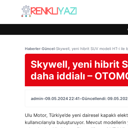
Haberler
›
Güncel
›
Skywell, yeni hibrit SUV modeli HT-i ile
Skywell, yeni hibrit 
daha iddialı – OTO
admin
•
09.05.2024 22:41
•
Güncellendi: 09.05.202
Ulu Motor, Türkiye’de yeni dairesel kapaklı elekt
kullanıcılarıyla buluşturuyor. Mevcut modelleri