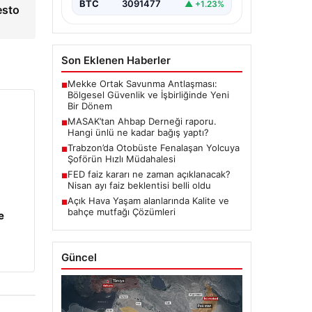
BTC
3091477
▲ +1.23%
esto
Son Eklenen Haberler
Mekke Ortak Savunma Antlaşması:
■
Bölgesel Güvenlik ve İşbirliğinde Yeni
Bir Dönem
MASAK’tan Ahbap Derneği raporu.
■
Hangi ünlü ne kadar bağış yaptı?
Trabzon’da Otobüste Fenalaşan Yolcuya
■
Şoförün Hızlı Müdahalesi
FED faiz kararı ne zaman açıklanacak?
■
Nisan ayı faiz beklentisi belli oldu
Açık Hava Yaşam alanlarında Kalite ve
■
bahçe mutfağı Çözümleri
e
Güncel