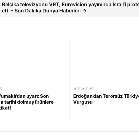
Belçika televizyonu VRT, Eurovision yayınında İsrail’i prot
etti – Son Dakika Dünya Haberleri →
5
10/12/2025
umaklı’dan uyarı: Son
Erdoğan’dan Terörsüz Türkiy
a tarihi dolmuş ürünlere
Vurgusu
tiket!