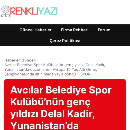
Güncel Haberler
Firma Rehberi
Forum
Çerez Politikası
Haberler
›
Güncel
›
Avcılar Belediye Spor Kulübü’nün genç yıldızı Delal Kadir,
Yunanistan’da düzenlenen Avrupa 15 Yaş Altı Güreş
Şampiyonası’nda altın madalyayla döndü – SPOR
Avcılar Belediye Spor
Kulübü’nün genç
yıldızı Delal Kadir,
Yunanistan’da