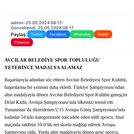
admin
•
25.05.2024 08:17
•
Güncellendi: 25.05.2024 08:17
Paylaş:
Twitter
Facebook
WhatsApp
Reddit
Pinterest
AVCILAR BELEDİYE SPOR TOPLULUĞU
YETERİNCE MADALYA ALAMAZ
Başarılarıyla adından söz ettiren Avcılar Belediyesi Spor Kulübü,
başarılarına bir yenisini daha ekledi. Türkiye Şampiyonası’ndan
altın madalyayla dönen Avcılar Belediyesi Spor Kulübü güreşçisi
Delal Kadir, Avrupa Şampiyonası’nda ülkemizi temsil etti.
Yunanistan’da düzenlenen U15 Avrupa Güreş Şampiyonası’nda
kadınlar 54 kilo kategorisinde mücadele eden milli sporcu, final
maçında rakibini 10-0’lık net skorla mağlup ederek Avrupa
Şampiyonu oldu. Yurda altın madalyayla dönen genç sporcu,