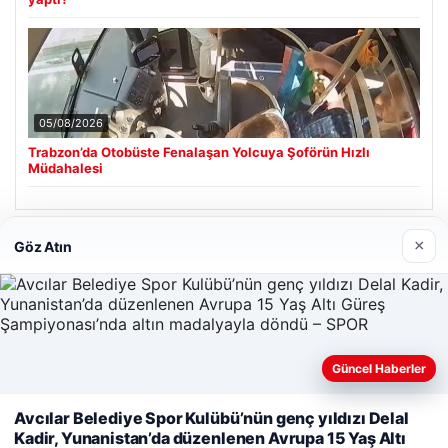
05/08/2026
Trabzon’da Otobüste Fenalaşan Yolcuya Şoförün Hızlı
Müdahalesi
×
Göz Atın
Son Eklenen Firmalar
Güncel Haberler
Avcılar Belediye Spor Kulübü’nün genç yıldızı Delal
Web sitemizi nasıl kullandığınızı daha iyi anlayabilmek,
Kadir, Yunanistan’da düzenlenen Avrupa 15 Yaş Altı
deneyiminizi kişiselleştirmek ve geliştirmek amacıyla çerezler