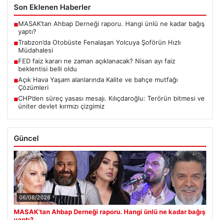
Son Eklenen Haberler
MASAK’tan Ahbap Derneği raporu. Hangi ünlü ne kadar bağış
■
yaptı?
Trabzon’da Otobüste Fenalaşan Yolcuya Şoförün Hızlı
■
Müdahalesi
FED faiz kararı ne zaman açıklanacak? Nisan ayı faiz
■
beklentisi belli oldu
Açık Hava Yaşam alanlarında Kalite ve bahçe mutfağı
■
Çözümleri
CHP’den süreç yasası mesajı. Kılıçdaroğlu: Terörün bitmesi ve
■
üniter devlet kırmızı çizgimiz
Güncel
06/08/2026
MASAK’tan Ahbap Derneği raporu. Hangi ünlü ne kadar bağış
yaptı?