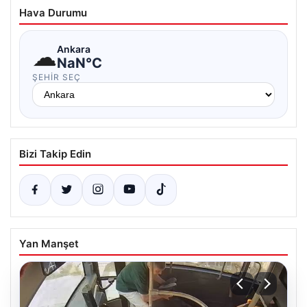
Hava Durumu
☁
Ankara
NaN°C
ŞEHIR SEÇ
Bizi Takip Edin
Yan Manşet